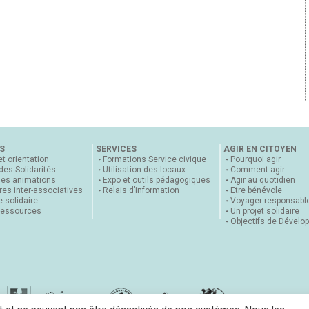
S
SERVICES
AGIR EN CITOYEN
et orientation
Formations Service civique
Pourquoi agir
 des Solidarités
Utilisation des locaux
Comment agir
nes animations
Expo et outils pédagogiques
Agir au quotidien
es inter-associatives
Relais d’information
Etre bénévole
 solidaire
Voyager responsabl
ressources
Un projet solidaire
Objectifs de Dévelo