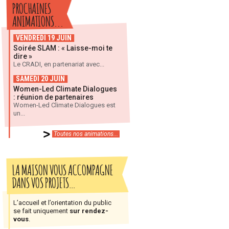
PROCHAINES
ANIMATIONS...
VENDREDI 19 JUIN
Soirée SLAM : « Laisse-moi te
dire »
Le CRADI, en partenariat avec...
SAMEDI 20 JUIN
Women-Led Climate Dialogues
: réunion de partenaires
Women-Led Climate Dialogues est
un...
Toutes nos animations...
LA MAISON VOUS ACCOMPAGNE
DANS VOS PROJETS…
L’accueil et l’orientation du public
se fait uniquement
sur rendez-
vous
.