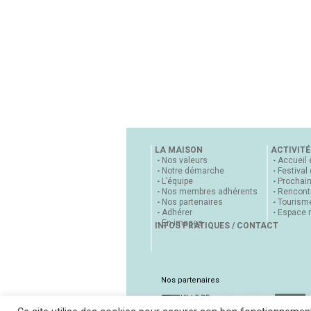
LA MAISON
ACTIVITÉ
Nos valeurs
Accueil 
Notre démarche
Festival
L’équipe
Prochai
Nos membres adhérents
Rencontr
Nos partenaires
Tourisme
Adhérer
Espace 
En images
INFOS PRATIQUES / CONTACT
Nos partenaires