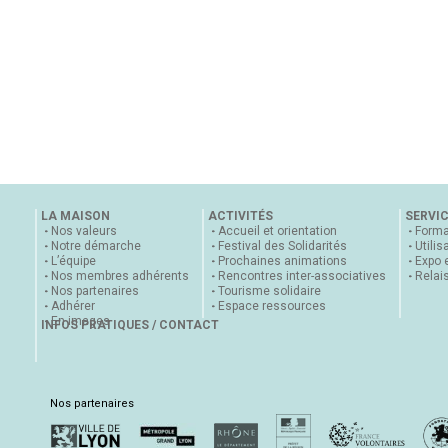
LA MAISON
ACTIVITÉS
SERVI
Nos valeurs
Accueil et orientation
Forma
Notre démarche
Festival des Solidarités
Utilis
L’équipe
Prochaines animations
Expo 
Nos membres adhérents
Rencontres inter-associatives
Relai
Nos partenaires
Tourisme solidaire
Adhérer
Espace ressources
En images
INFOS PRATIQUES / CONTACT
Nos partenaires