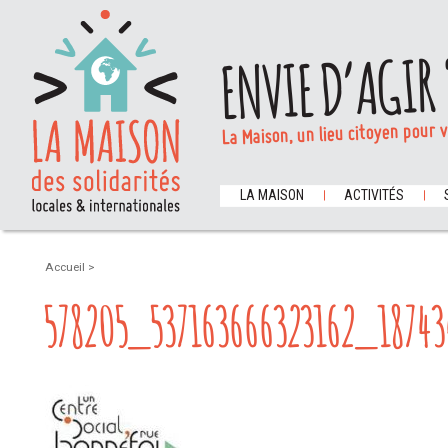
ENVIE D’AGIR 
La Maison, un lieu citoyen pour 
LA MAISON
ACTIVITÉS
Accueil
>
578205_537163666323162_1874