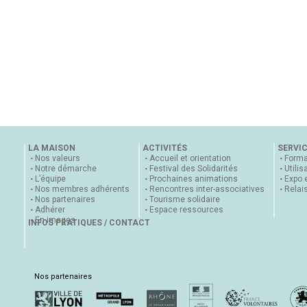
LA MAISON
ACTIVITÉS
SERVI
Nos valeurs
Accueil et orientation
Forma
Notre démarche
Festival des Solidarités
Utilis
L’équipe
Prochaines animations
Expo 
Nos membres adhérents
Rencontres inter-associatives
Relai
Nos partenaires
Tourisme solidaire
Adhérer
Espace ressources
En images
INFOS PRATIQUES / CONTACT
Nos partenaires