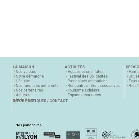
LA MAISON
ACTIVITÉS
SERVI
Nos valeurs
Accueil et orientation
Forma
Notre démarche
Festival des Solidarités
Utilis
L’équipe
Prochaines animations
Expo 
Nos membres adhérents
Rencontres inter-associatives
Relai
Nos partenaires
Tourisme solidaire
Adhérer
Espace ressources
En images
INFOS PRATIQUES / CONTACT
Nos partenaires