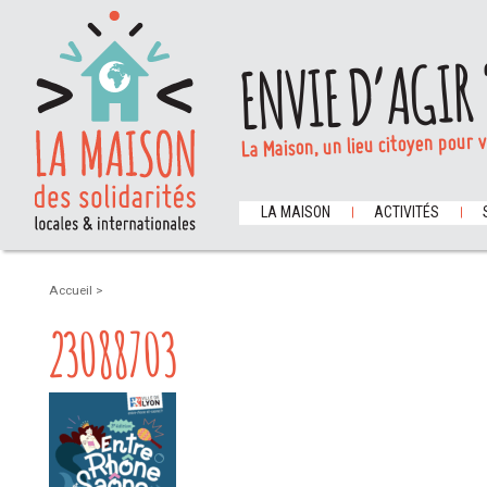
ENVIE D’AGIR 
La Maison, un lieu citoyen pour 
LA MAISON
ACTIVITÉS
Accueil
>
23088703