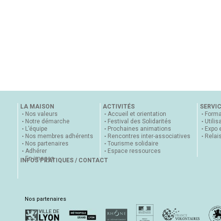
LA MAISON
ACTIVITÉS
SERVI
Nos valeurs
Accueil et orientation
Forma
Notre démarche
Festival des Solidarités
Utilis
L’équipe
Prochaines animations
Expo 
Nos membres adhérents
Rencontres inter-associatives
Relai
Nos partenaires
Tourisme solidaire
Adhérer
Espace ressources
En images
INFOS PRATIQUES / CONTACT
Nos partenaires