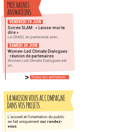
PROCHAINES
ANIMATIONS...
VENDREDI 19 JUIN
Soirée SLAM : « Laisse-moi te
dire »
Le CRADI, en partenariat avec...
SAMEDI 20 JUIN
Women-Led Climate Dialogues
: réunion de partenaires
Women-Led Climate Dialogues est
un...
Toutes nos animations...
LA MAISON VOUS ACCOMPAGNE
DANS VOS PROJETS…
L’accueil et l’orientation du public
se fait uniquement
sur rendez-
vous
.