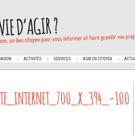
VIE D’AGIR ?
son, un lieu citoyen pour vous informer et faire grandir vos proj
MAISON
ACTIVITÉS
SERVICES
AGIR EN CITOYEN
ACTUA
ITE_INTERNET_700_X_394_-100