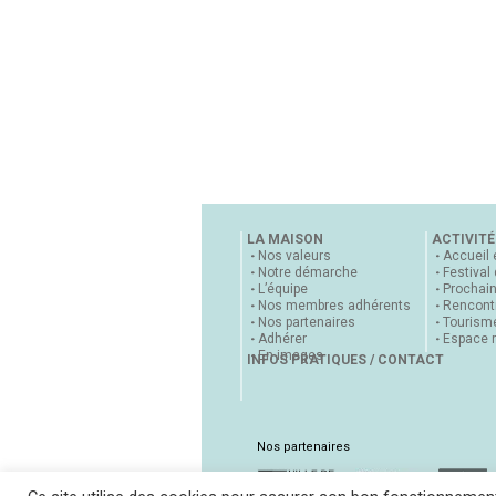
LA MAISON
ACTIVITÉ
Nos valeurs
Accueil 
Notre démarche
Festival
L’équipe
Prochai
Nos membres adhérents
Rencontr
Nos partenaires
Tourisme
Adhérer
Espace 
En images
INFOS PRATIQUES / CONTACT
Nos partenaires