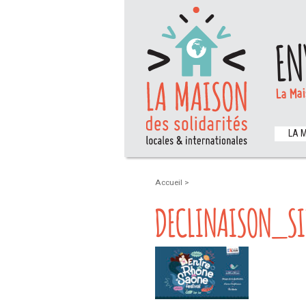
EN
La Mai
LA 
Accueil
>
DECLINAISON_S