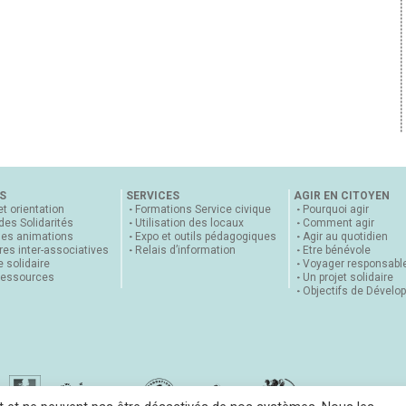
S
SERVICES
AGIR EN CITOYEN
et orientation
Formations Service civique
Pourquoi agir
 des Solidarités
Utilisation des locaux
Comment agir
nes animations
Expo et outils pédagogiques
Agir au quotidien
es inter-associatives
Relais d’information
Etre bénévole
 solidaire
Voyager responsabl
ressources
Un projet solidaire
Objectifs de Dévelo