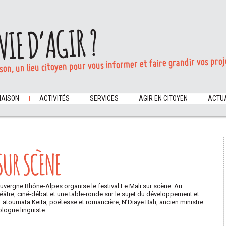
VIE D’AGIR ?
son, un lieu citoyen pour vous informer et faire grandir vos proj
MAISON
ACTIVITÉS
SERVICES
AGIR EN CITOYEN
ACTUA
 SUR SCÈNE
Auvergne Rhône-Alpes organise le festival Le Mali sur scène. Au
éâtre, ciné-débat et une table-ronde sur le sujet du développement et
 Fatoumata Keita, poétesse et romancière, N’Diaye Bah, ancien ministre
ologue linguiste.