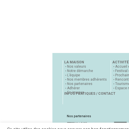
LA MAISON
ACTIVITÉ
Nos valeurs
Accueil 
Notre démarche
Festival
L’équipe
Prochai
Nos membres adhérents
Rencontr
Nos partenaires
Tourisme
Adhérer
Espace 
En images
INFOS PRATIQUES / CONTACT
Nos partenaires