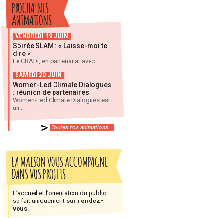
PROCHAINES
ANIMATIONS...
VENDREDI 19 JUIN
Soirée SLAM : « Laisse-moi te
dire »
Le CRADI, en partenariat avec...
SAMEDI 20 JUIN
Women-Led Climate Dialogues
: réunion de partenaires
Women-Led Climate Dialogues est
un...
Toutes nos animations...
LA MAISON VOUS ACCOMPAGNE
DANS VOS PROJETS…
L’accueil et l’orientation du public
se fait uniquement
sur rendez-
vous
.