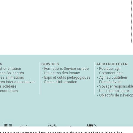
S
SERVICES
AGIR EN CITOYEN
et orientation
Formations Service civique
Pourquoi agir
 des Solidarités
Utilisation des locaux
Comment agir
nes animations
Expo et outils pédagogiques
Agir au quotidien
es inter-associatives
Relais d’information
Etre bénévole
 solidaire
Voyager responsabl
ressources
Un projet solidaire
Objectifs de Dévelo