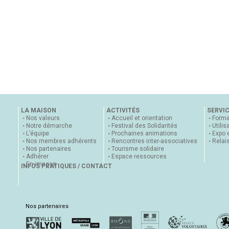
LA MAISON
ACTIVITÉS
SERVI
Nos valeurs
Accueil et orientation
Forma
Notre démarche
Festival des Solidarités
Utilis
L’équipe
Prochaines animations
Expo 
Nos membres adhérents
Rencontres inter-associatives
Relai
Nos partenaires
Tourisme solidaire
Adhérer
Espace ressources
En images
INFOS PRATIQUES / CONTACT
Nos partenaires