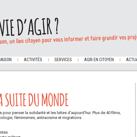
VIE D’AGIR ?
son, un lieu citoyen pour vous informer et faire grandir vos proj
MAISON
ACTIVITÉS
SERVICES
AGIR EN CITOYEN
ACTUA
LA SUITE DU MONDE
ur penser la solidarité et les luttes d’aujourd’hui. Plus de 40 films,
cologie, féminismes, antiracisme et migrations.
ntes