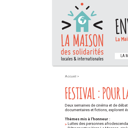
EN
La Mai
LA 
Accueil
>
FESTIVAL : POUR 
Deux semaines de cinéma et de débats po
documentaires et fictions, explorent é
.
Thèmes mis à l’honneur :
Luttes des personnes afrodescenda