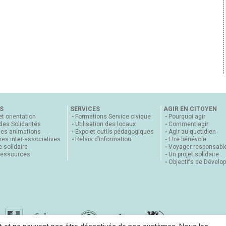
S
SERVICES
AGIR EN CITOYEN
et orientation
Formations Service civique
Pourquoi agir
 des Solidarités
Utilisation des locaux
Comment agir
nes animations
Expo et outils pédagogiques
Agir au quotidien
es inter-associatives
Relais d’information
Etre bénévole
 solidaire
Voyager responsabl
ressources
Un projet solidaire
Objectifs de Dévelo