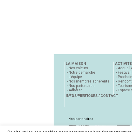
LA MAISON
ACTIVITÉ
Nos valeurs
Accueil 
Notre démarche
Festival
L’équipe
Prochai
Nos membres adhérents
Rencontr
Nos partenaires
Tourisme
Adhérer
Espace 
En images
INFOS PRATIQUES / CONTACT
Nos partenaires