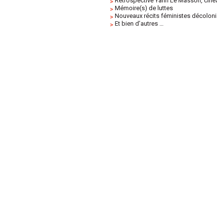
Rétrospective Yann Le Masson, cinéa
Mémoire(s) de luttes
Nouveaux récits féministes décolon
Et bien d’autres …