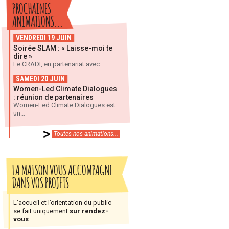
PROCHAINES
ANIMATIONS...
VENDREDI 19 JUIN
Soirée SLAM : « Laisse-moi te
dire »
Le CRADI, en partenariat avec...
SAMEDI 20 JUIN
Women-Led Climate Dialogues
: réunion de partenaires
Women-Led Climate Dialogues est
un...
Toutes nos animations...
LA MAISON VOUS ACCOMPAGNE
DANS VOS PROJETS…
L’accueil et l’orientation du public
se fait uniquement
sur rendez-
vous
.