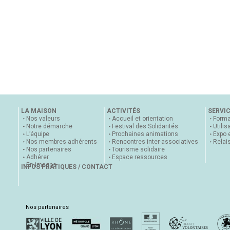
LA MAISON
ACTIVITÉS
SERVI
Nos valeurs
Accueil et orientation
Forma
Notre démarche
Festival des Solidarités
Utilis
L’équipe
Prochaines animations
Expo 
Nos membres adhérents
Rencontres inter-associatives
Relai
Nos partenaires
Tourisme solidaire
Adhérer
Espace ressources
En images
INFOS PRATIQUES / CONTACT
Nos partenaires