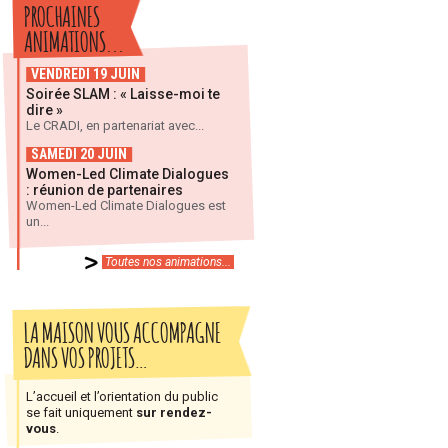
PROCHAINES
ANIMATIONS...
VENDREDI 19 JUIN
Soirée SLAM : « Laisse-moi te
dire »
Le CRADI, en partenariat avec...
SAMEDI 20 JUIN
Women-Led Climate Dialogues
: réunion de partenaires
Women-Led Climate Dialogues est
un...
Toutes nos animations...
LA MAISON VOUS ACCOMPAGNE
DANS VOS PROJETS…
L’accueil et l’orientation du public
se fait uniquement
sur rendez-
vous
.