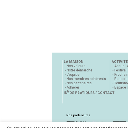
LA MAISON
ACTIVITÉ
Nos valeurs
Accueil 
Notre démarche
Festival
L’équipe
Prochai
Nos membres adhérents
Rencontr
Nos partenaires
Tourisme
Adhérer
Espace 
En images
INFOS PRATIQUES / CONTACT
Nos partenaires