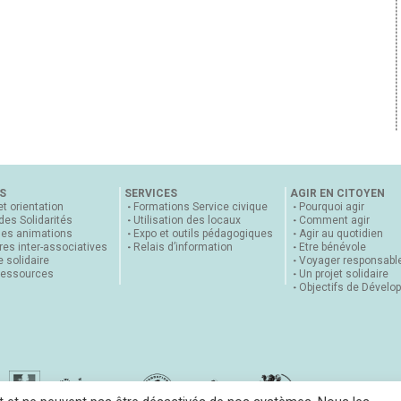
S
SERVICES
AGIR EN CITOYEN
et orientation
Formations Service civique
Pourquoi agir
 des Solidarités
Utilisation des locaux
Comment agir
nes animations
Expo et outils pédagogiques
Agir au quotidien
es inter-associatives
Relais d’information
Etre bénévole
 solidaire
Voyager responsabl
ressources
Un projet solidaire
Objectifs de Dévelo