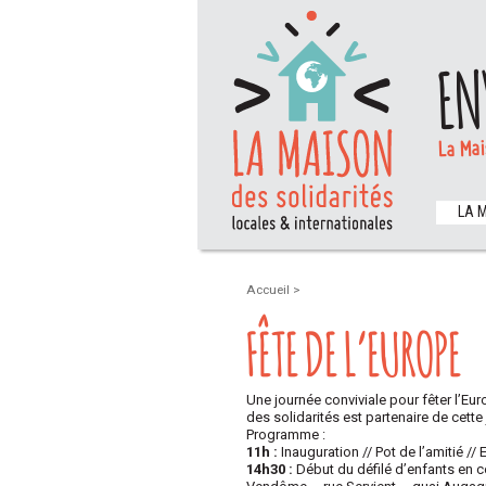
EN
La Mai
LA 
Accueil
>
FÊTE DE L’EUROPE
Une journée conviviale pour fêter l’Eu
des solidarités est partenaire de cette
Programme :
11h :
Inauguration // Pot de l’amitié //
14h30 :
Début du défilé d’enfants en 