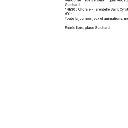
Vendôme – rue Servient – quai Augagn
Guichard
14h30 :
Chorale « Tarentelle Saint Cyro
d’Or
Toute la journée, jeux et animations, 
Entrée libre, place Guichard