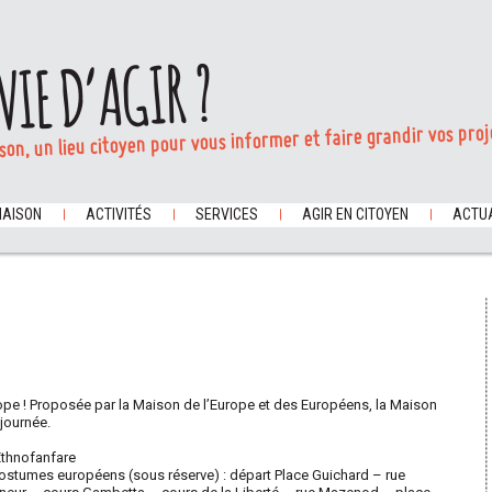
VIE D’AGIR ?
son, un lieu citoyen pour vous informer et faire grandir vos proj
MAISON
ACTIVITÉS
SERVICES
AGIR EN CITOYEN
ACTUA
rope ! Proposée par la Maison de l’Europe et des Européens, la Maison
 journée.
 Ethnofanfare
costumes européens (sous réserve) : départ Place Guichard – rue