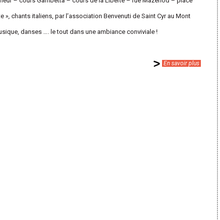
eur – cours Gambetta – cours de la Liberté – rue Mazenod – place
te », chants italiens, par l’association Benvenuti de Saint Cyr au Mont
musique, danses …. le tout dans une ambiance conviviale !
En savoir plus