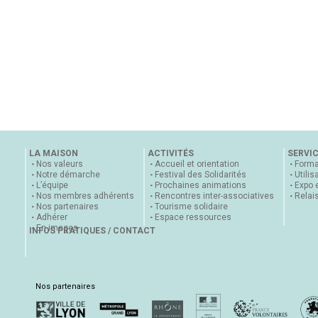
LA MAISON
ACTIVITÉS
SERVI
Nos valeurs
Accueil et orientation
Forma
Notre démarche
Festival des Solidarités
Utilis
L’équipe
Prochaines animations
Expo 
Nos membres adhérents
Rencontres inter-associatives
Relai
Nos partenaires
Tourisme solidaire
Adhérer
Espace ressources
En images
INFOS PRATIQUES / CONTACT
Nos partenaires