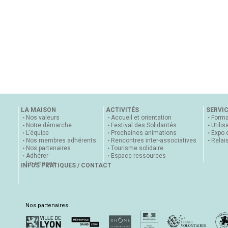
LA MAISON
ACTIVITÉS
SERVI
Nos valeurs
Accueil et orientation
Forma
Notre démarche
Festival des Solidarités
Utilis
L’équipe
Prochaines animations
Expo 
Nos membres adhérents
Rencontres inter-associatives
Relai
Nos partenaires
Tourisme solidaire
Adhérer
Espace ressources
En images
INFOS PRATIQUES / CONTACT
Nos partenaires