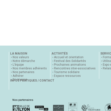
LA MAISON
ACTIVITÉS
SERVI
Nos valeurs
Accueil et orientation
Forma
Notre démarche
Festival des Solidarités
Utilis
L’équipe
Prochaines animations
Expo 
Nos membres adhérents
Rencontres inter-associatives
Relai
Nos partenaires
Tourisme solidaire
Adhérer
Espace ressources
En images
INFOS PRATIQUES / CONTACT
Nos partenaires