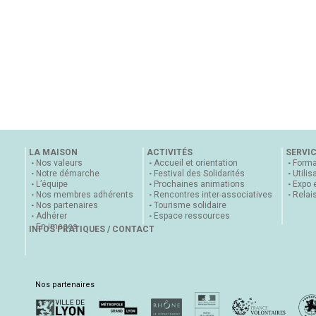
LA MAISON
ACTIVITÉS
SERVI
Nos valeurs
Accueil et orientation
Forma
Notre démarche
Festival des Solidarités
Utilis
L’équipe
Prochaines animations
Expo 
Nos membres adhérents
Rencontres inter-associatives
Relai
Nos partenaires
Tourisme solidaire
Adhérer
Espace ressources
En images
INFOS PRATIQUES / CONTACT
Nos partenaires