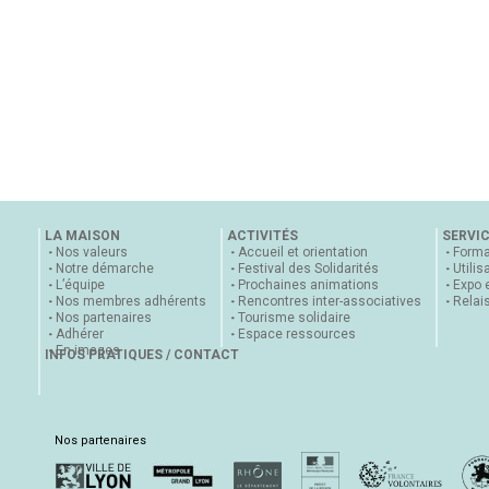
LA MAISON
ACTIVITÉS
SERVI
Nos valeurs
Accueil et orientation
Forma
Notre démarche
Festival des Solidarités
Utilis
L’équipe
Prochaines animations
Expo 
Nos membres adhérents
Rencontres inter-associatives
Relai
Nos partenaires
Tourisme solidaire
Adhérer
Espace ressources
En images
INFOS PRATIQUES / CONTACT
Nos partenaires