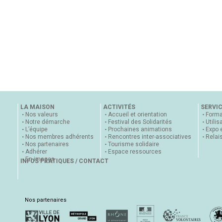
LA MAISON
ACTIVITÉS
SERVI
Nos valeurs
Accueil et orientation
Forma
Notre démarche
Festival des Solidarités
Utilis
L’équipe
Prochaines animations
Expo 
Nos membres adhérents
Rencontres inter-associatives
Relai
Nos partenaires
Tourisme solidaire
Adhérer
Espace ressources
En images
INFOS PRATIQUES / CONTACT
Nos partenaires