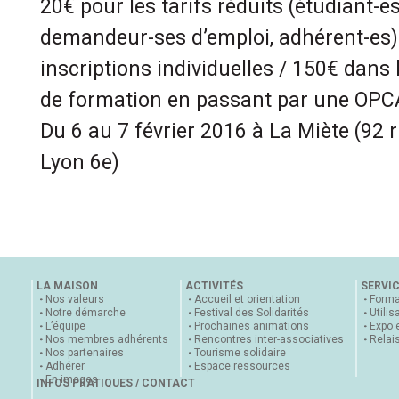
20€ pour les tarifs réduits (étudiant-es
demandeur-ses d’emploi, adhérent-es) 
inscriptions individuelles / 150€ dans 
de formation en passant par une OPC
Du 6 au 7 février 2016 à La Miète (92 
Lyon 6e)
LA MAISON
ACTIVITÉS
SERVI
Nos valeurs
Accueil et orientation
Forma
Notre démarche
Festival des Solidarités
Utilis
L’équipe
Prochaines animations
Expo 
Nos membres adhérents
Rencontres inter-associatives
Relai
Nos partenaires
Tourisme solidaire
Adhérer
Espace ressources
En images
INFOS PRATIQUES / CONTACT