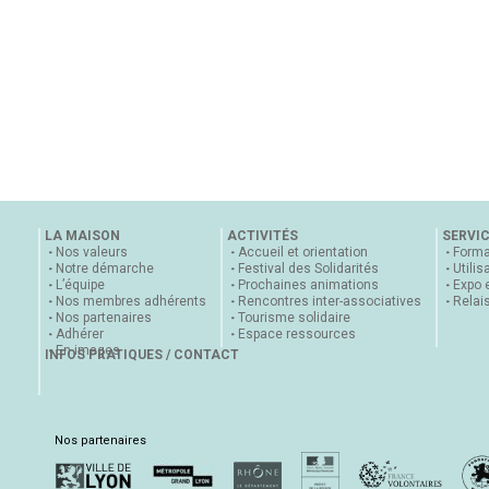
LA MAISON
ACTIVITÉS
SERVI
Nos valeurs
Accueil et orientation
Forma
Notre démarche
Festival des Solidarités
Utilis
L’équipe
Prochaines animations
Expo 
Nos membres adhérents
Rencontres inter-associatives
Relai
Nos partenaires
Tourisme solidaire
Adhérer
Espace ressources
En images
INFOS PRATIQUES / CONTACT
Nos partenaires