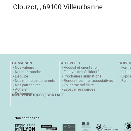
Clouzot, , 69100 Villeurbanne
LA MAISON
ACTIVITÉS
SERVI
Nos valeurs
Accueil et orientation
Forma
Notre démarche
Festival des Solidarités
Utilis
L’équipe
Prochaines animations
Expo 
Nos membres adhérents
Rencontres inter-associatives
Relai
Nos partenaires
Tourisme solidaire
Adhérer
Espace ressources
En images
INFOS PRATIQUES / CONTACT
Nos partenaires