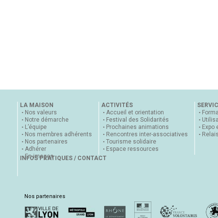
LA MAISON
ACTIVITÉS
SERVI
Nos valeurs
Accueil et orientation
Forma
Notre démarche
Festival des Solidarités
Utilis
L’équipe
Prochaines animations
Expo 
Nos membres adhérents
Rencontres inter-associatives
Relai
Nos partenaires
Tourisme solidaire
Adhérer
Espace ressources
En images
INFOS PRATIQUES / CONTACT
Nos partenaires