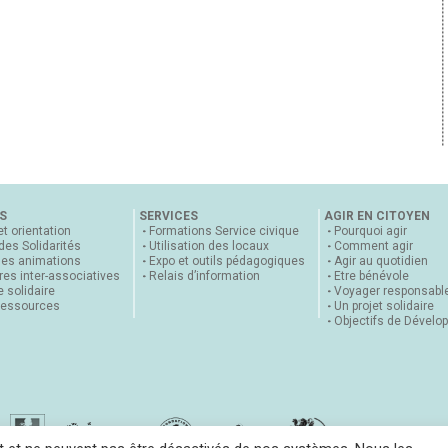
S
SERVICES
AGIR EN CITOYEN
et orientation
Formations Service civique
Pourquoi agir
 des Solidarités
Utilisation des locaux
Comment agir
nes animations
Expo et outils pédagogiques
Agir au quotidien
es inter-associatives
Relais d’information
Etre bénévole
 solidaire
Voyager responsabl
ressources
Un projet solidaire
Objectifs de Dévelo