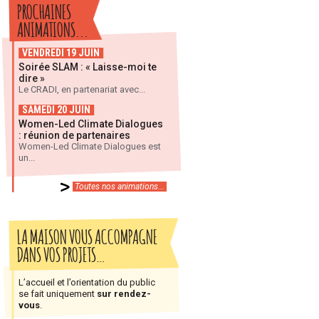
PROCHAINES
ANIMATIONS...
VENDREDI 19 JUIN
Soirée SLAM : « Laisse-moi te
dire »
Le CRADI, en partenariat avec...
SAMEDI 20 JUIN
Women-Led Climate Dialogues
: réunion de partenaires
Women-Led Climate Dialogues est
un...
Toutes nos animations...
LA MAISON VOUS ACCOMPAGNE
DANS VOS PROJETS…
L’accueil et l’orientation du public
se fait uniquement
sur rendez-
vous
.