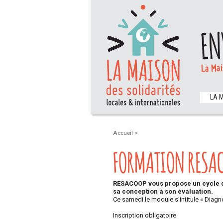
EN
La Mai
LA 
Accueil
>
FORMATION RESA
RESACOOP vous propose un cycle de
sa conception à son évaluation.
Ce samedi le module s’intitule « Diag
Inscription obligatoire