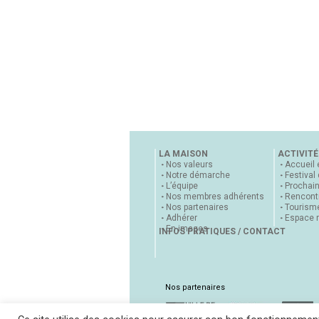
LA MAISON
ACTIVITÉ
Nos valeurs
Accueil 
Notre démarche
Festival
L’équipe
Prochai
Nos membres adhérents
Rencontr
Nos partenaires
Tourisme
Adhérer
Espace 
En images
INFOS PRATIQUES / CONTACT
Nos partenaires