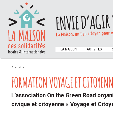
ENVIE D’AGIR 
La Maison, un lieu citoyen pour 
LA MAISON
ACTIVITÉS
Accueil
>
FORMATION VOYAGE ET CITOYEN
L’association On the Green Road organ
civique et citoyenne « Voyage et Cito