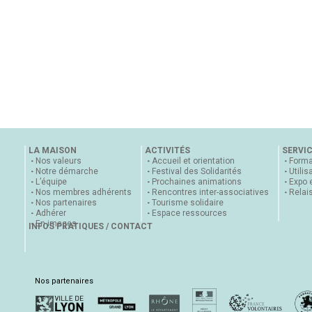
LA MAISON
ACTIVITÉS
SERVI
Nos valeurs
Accueil et orientation
Forma
Notre démarche
Festival des Solidarités
Utilis
L’équipe
Prochaines animations
Expo 
Nos membres adhérents
Rencontres inter-associatives
Relai
Nos partenaires
Tourisme solidaire
Adhérer
Espace ressources
En images
INFOS PRATIQUES / CONTACT
Nos partenaires