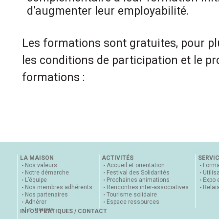
d’augmenter leur employabilité.
Les formations sont gratuites, pour p
les conditions de participation et le
formations :
LA MAISON
ACTIVITÉS
SERVI
Nos valeurs
Accueil et orientation
Forma
Notre démarche
Festival des Solidarités
Utilis
L’équipe
Prochaines animations
Expo 
Nos membres adhérents
Rencontres inter-associatives
Relai
Nos partenaires
Tourisme solidaire
Adhérer
Espace ressources
En images
INFOS PRATIQUES / CONTACT