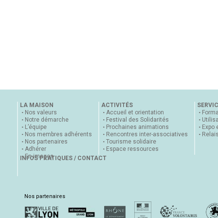
LA MAISON
ACTIVITÉS
SERVI
Nos valeurs
Accueil et orientation
Forma
Notre démarche
Festival des Solidarités
Utilis
L’équipe
Prochaines animations
Expo 
Nos membres adhérents
Rencontres inter-associatives
Relai
Nos partenaires
Tourisme solidaire
Adhérer
Espace ressources
En images
INFOS PRATIQUES / CONTACT
Nos partenaires