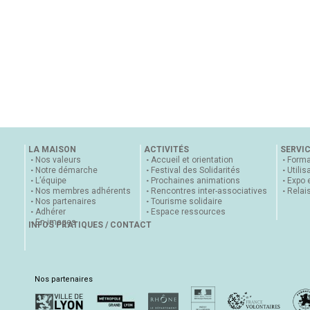
LA MAISON
ACTIVITÉS
SERVI
Nos valeurs
Accueil et orientation
Forma
Notre démarche
Festival des Solidarités
Utilis
L’équipe
Prochaines animations
Expo 
Nos membres adhérents
Rencontres inter-associatives
Relai
Nos partenaires
Tourisme solidaire
Adhérer
Espace ressources
En images
INFOS PRATIQUES / CONTACT
Nos partenaires