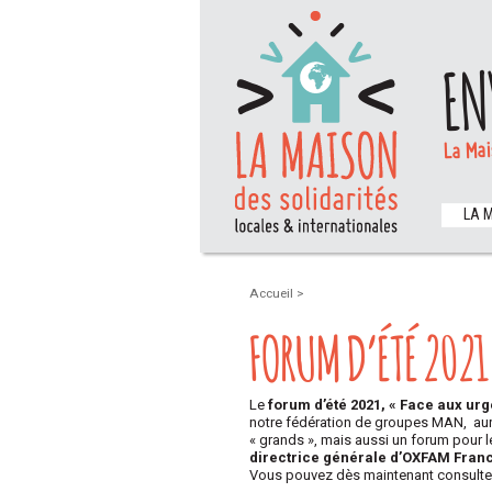
EN
La Mai
LA 
Accueil
>
FORUM D’ÉTÉ 202
Le
forum d’été 2021, « Face aux urg
notre fédération de groupes MAN, aur
« grands », mais aussi un forum pour le
directrice générale d’OXFAM Fran
Vous pouvez dès maintenant consulter