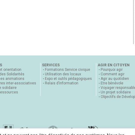
S
SERVICES
AGIR EN CITOYEN
et orientation
Formations Service civique
Pourquoi agir
 des Solidarités
Utilisation des locaux
Comment agir
nes animations
Expo et outils pédagogiques
Agir au quotidien
es inter-associatives
Relais d’information
Etre bénévole
 solidaire
Voyager responsabl
ressources
Un projet solidaire
Objectifs de Dévelo