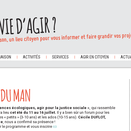
VIE D’AGIR ?
son, un lieu citoyen pour vous informer et faire grandir vos proj
MAISON
ACTIVITÉS
SERVICES
AGIR EN CITOYEN
ACTUA
1 DU MAN
ences écologiques, agir pour la justice sociale »
, qui rassemble
a lieu
cet été du 11 au 16 juillet.
Il y a bien sûr un forum pour les
s « petits » (3-10 ans) et les ados (10-15 ans).
Cécile DUFLOT,
ce
, nous a confirmé sa présence !
 le programme et vous inscrire
ici