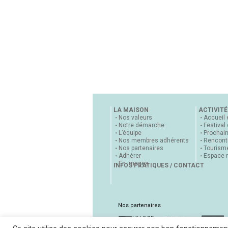
LA MAISON
ACTIVITÉ
Nos valeurs
Accueil 
Notre démarche
Festival
L’équipe
Prochai
Nos membres adhérents
Rencontr
Nos partenaires
Tourisme
Adhérer
Espace 
En images
INFOS PRATIQUES / CONTACT
Nos partenaires