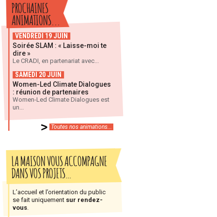
PROCHAINES
ANIMATIONS...
VENDREDI 19 JUIN
Soirée SLAM : « Laisse-moi te
dire »
Le CRADI, en partenariat avec...
SAMEDI 20 JUIN
Women-Led Climate Dialogues
: réunion de partenaires
Women-Led Climate Dialogues est
un...
Toutes nos animations...
LA MAISON VOUS ACCOMPAGNE
DANS VOS PROJETS…
L’accueil et l’orientation du public
se fait uniquement
sur rendez-
vous
.