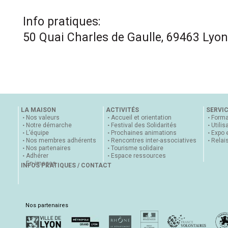
Info pratiques:
50 Quai Charles de Gaulle, 69463 Lyon
LA MAISON
ACTIVITÉS
SERVI
Nos valeurs
Accueil et orientation
Forma
Notre démarche
Festival des Solidarités
Utilis
L’équipe
Prochaines animations
Expo 
Nos membres adhérents
Rencontres inter-associatives
Relai
Nos partenaires
Tourisme solidaire
Adhérer
Espace ressources
En images
INFOS PRATIQUES / CONTACT
Nos partenaires