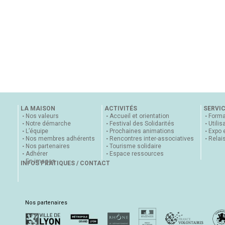
LA MAISON
ACTIVITÉS
SERVI
Nos valeurs
Accueil et orientation
Forma
Notre démarche
Festival des Solidarités
Utilis
L’équipe
Prochaines animations
Expo 
Nos membres adhérents
Rencontres inter-associatives
Relai
Nos partenaires
Tourisme solidaire
Adhérer
Espace ressources
En images
INFOS PRATIQUES / CONTACT
Nos partenaires