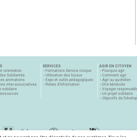
S
SERVICES
AGIR EN CITOYEN
et orientation
Formations Service civique
Pourquoi agir
 des Solidarités
Utilisation des locaux
Comment agir
nes animations
Expo et outils pédagogiques
Agir au quotidien
es inter-associatives
Relais d’information
Etre bénévole
 solidaire
Voyager responsabl
ressources
Un projet solidaire
Objectifs de Dévelo