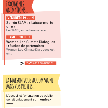
PROCHAINES
ANIMATIONS...
VENDREDI 19 JUIN
Soirée SLAM : « Laisse-moi te
dire »
Le CRADI, en partenariat avec...
SAMEDI 20 JUIN
Women-Led Climate Dialogues
: réunion de partenaires
Women-Led Climate Dialogues est
un...
Toutes nos animations...
LA MAISON VOUS ACCOMPAGNE
DANS VOS PROJETS…
L’accueil et l’orientation du public
se fait uniquement
sur rendez-
vous
.