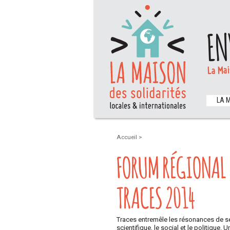
EN
La Mai
LA 
Accueil
>
FORUM RÉGIONAL 
TRACES 2014
Traces entremêle les résonances de ses i
scientifique, le social et le politique