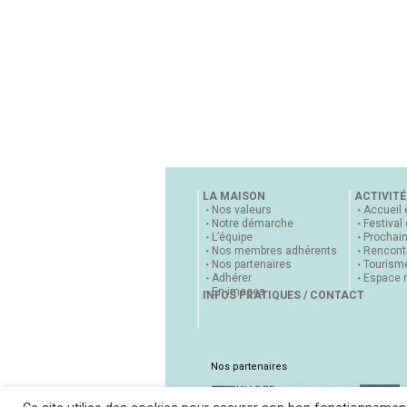
LA MAISON
ACTIVITÉ
Nos valeurs
Accueil 
Notre démarche
Festival
L’équipe
Prochai
Nos membres adhérents
Rencontr
Nos partenaires
Tourisme
Adhérer
Espace 
En images
INFOS PRATIQUES / CONTACT
Nos partenaires