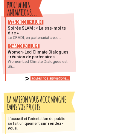
PROCHAINES
ANIMATIONS...
VENDREDI 19 JUIN
Soirée SLAM : « Laisse-moi te
dire »
Le CRADI, en partenariat avec...
SAMEDI 20 JUIN
Women-Led Climate Dialogues
: réunion de partenaires
Women-Led Climate Dialogues est
un...
Toutes nos animations...
LA MAISON VOUS ACCOMPAGNE
DANS VOS PROJETS…
L’accueil et l’orientation du public
se fait uniquement
sur rendez-
vous
.