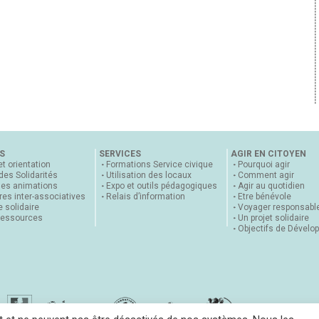
S
SERVICES
AGIR EN CITOYEN
et orientation
Formations Service civique
Pourquoi agir
 des Solidarités
Utilisation des locaux
Comment agir
nes animations
Expo et outils pédagogiques
Agir au quotidien
es inter-associatives
Relais d’information
Etre bénévole
 solidaire
Voyager responsabl
ressources
Un projet solidaire
Objectifs de Dévelo