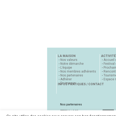
LA MAISON
ACTIVITÉ
Nos valeurs
Accueil 
Notre démarche
Festival
L’équipe
Prochai
Nos membres adhérents
Rencontr
Nos partenaires
Tourisme
Adhérer
Espace 
En images
INFOS PRATIQUES / CONTACT
Nos partenaires