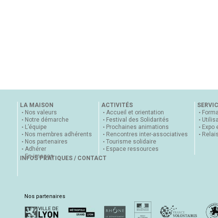
LA MAISON
ACTIVITÉS
SERVI
Nos valeurs
Accueil et orientation
Forma
Notre démarche
Festival des Solidarités
Utilis
L’équipe
Prochaines animations
Expo 
Nos membres adhérents
Rencontres inter-associatives
Relai
Nos partenaires
Tourisme solidaire
Adhérer
Espace ressources
En images
INFOS PRATIQUES / CONTACT
Nos partenaires