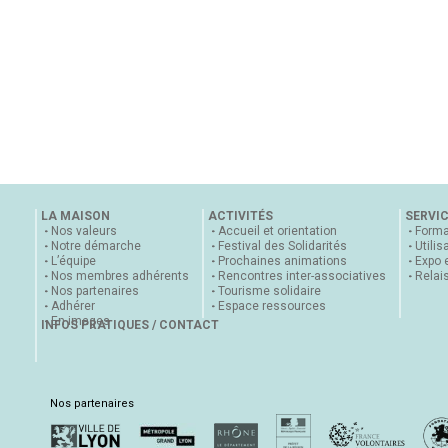
LA MAISON
ACTIVITÉS
SERVI
Nos valeurs
Accueil et orientation
Forma
Notre démarche
Festival des Solidarités
Utilis
L’équipe
Prochaines animations
Expo 
Nos membres adhérents
Rencontres inter-associatives
Relai
Nos partenaires
Tourisme solidaire
Adhérer
Espace ressources
En images
INFOS PRATIQUES / CONTACT
Nos partenaires