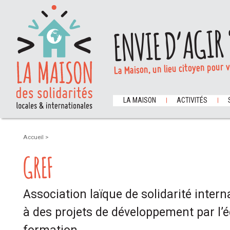
ENVIE D’AGIR 
La Maison, un lieu citoyen pour 
LA MAISON
ACTIVITÉS
Accueil
>
GREF
Association laïque de solidarité intern
à des projets de développement par l’é