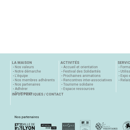
LA MAISON
ACTIVITÉS
SERVI
Nos valeurs
Accueil et orientation
Forma
Notre démarche
Festival des Solidarités
Utilis
L’équipe
Prochaines animations
Expo 
Nos membres adhérents
Rencontres inter-associatives
Relai
Nos partenaires
Tourisme solidaire
Adhérer
Espace ressources
En images
INFOS PRATIQUES / CONTACT
Nos partenaires