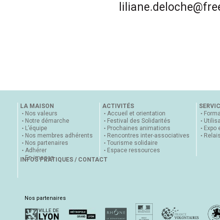
liliane.deloche@free
LA MAISON
ACTIVITÉS
SERVI
Nos valeurs
Accueil et orientation
Forma
Notre démarche
Festival des Solidarités
Utilis
L’équipe
Prochaines animations
Expo 
Nos membres adhérents
Rencontres inter-associatives
Relai
Nos partenaires
Tourisme solidaire
Adhérer
Espace ressources
En images
INFOS PRATIQUES / CONTACT
Nos partenaires