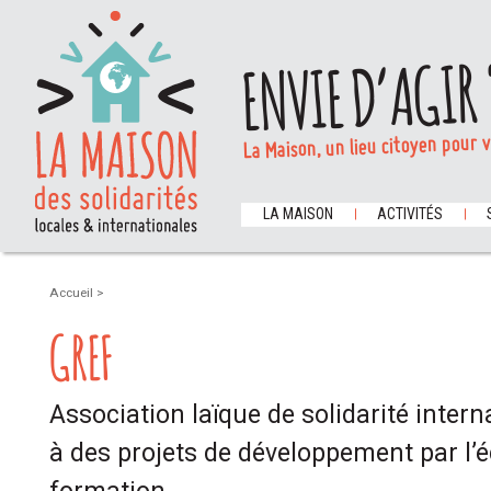
ENVIE D’AGIR 
La Maison, un lieu citoyen pour 
LA MAISON
ACTIVITÉS
Accueil
>
GREF
Association laïque de solidarité intern
à des projets de développement par l’é