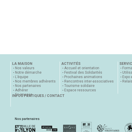
LA MAISON
ACTIVITÉS
SERVI
Nos valeurs
Accueil et orientation
Forma
Notre démarche
Festival des Solidarités
Utilis
L’équipe
Prochaines animations
Expo 
Nos membres adhérents
Rencontres inter-associatives
Relai
Nos partenaires
Tourisme solidaire
Adhérer
Espace ressources
En images
INFOS PRATIQUES / CONTACT
Nos partenaires