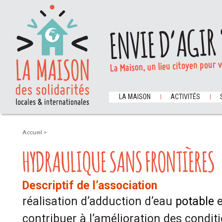
ENVIE D’AGIR 
La Maison, un lieu citoyen pour 
LA MAISON
ACTIVITÉS
Accueil
>
HYDRAULIQUE SANS FRONTIÈRES
Descriptif de l’association
réalisation d’adduction d’eau
potable
e
contribuer à l’amélioration des conditi