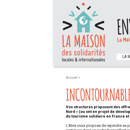
EN
La Mai
LA 
Accueil
>
INCONTOURNABLE 
Vos structures proposent des offre
Nord » (ou ont en projet de dévelo
du tourisme solidaire en France et
L’Ates vous propose de rejoindre sa p