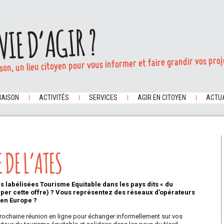
VIE D’AGIR ?
son, un lieu citoyen pour vous informer et faire grandir vos proj
MAISON
ACTIVITÉS
SERVICES
AGIR EN CITOYEN
ACTUA
DE L’ATES
s labélisées Tourisme Equitable dans les pays dits « du
pper cette offre) ? Vous représentez des réseaux d’opérateurs
 en Europe ?
rochaine r
éunion en ligne pour échanger informellement sur vos