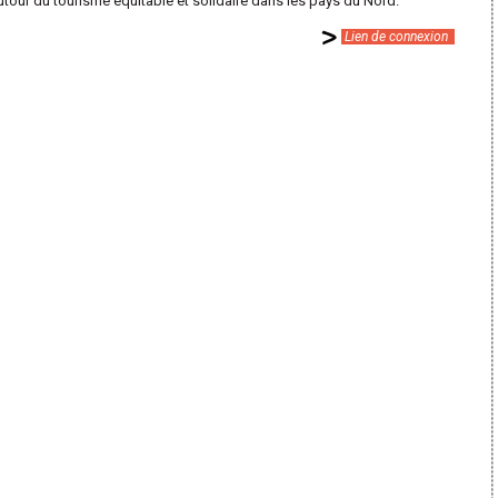
utour du
tourisme équitable et solidaire dans les pays du Nord.
Lien de connexion