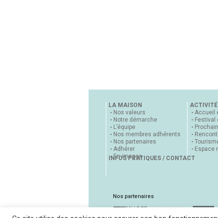
LA MAISON
ACTIVITÉ
Nos valeurs
Accueil 
Notre démarche
Festival
L’équipe
Prochai
Nos membres adhérents
Rencontr
Nos partenaires
Tourisme
Adhérer
Espace 
En images
INFOS PRATIQUES / CONTACT
Nos partenaires