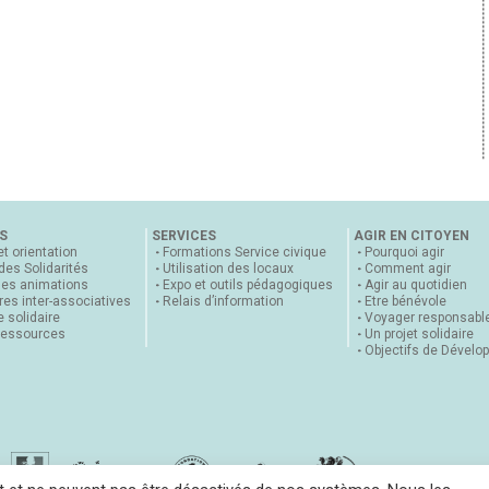
S
SERVICES
AGIR EN CITOYEN
et orientation
Formations Service civique
Pourquoi agir
 des Solidarités
Utilisation des locaux
Comment agir
nes animations
Expo et outils pédagogiques
Agir au quotidien
es inter-associatives
Relais d’information
Etre bénévole
 solidaire
Voyager responsabl
ressources
Un projet solidaire
Objectifs de Dévelo