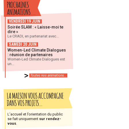
PROCHAINES
ANIMATIONS...
VENDREDI 19 JUIN
Soirée SLAM : « Laisse-moi te
dire »
Le CRADI, en partenariat avec...
SAMEDI 20 JUIN
Women-Led Climate Dialogues
: réunion de partenaires
Women-Led Climate Dialogues est
un...
Toutes nos animations...
LA MAISON VOUS ACCOMPAGNE
DANS VOS PROJETS…
L’accueil et l’orientation du public
se fait uniquement
sur rendez-
vous
.