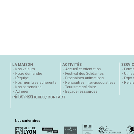
LA MAISON
ACTIVITÉS
SERVI
Nos valeurs
Accueil et orientation
Forma
Notre démarche
Festival des Solidarités
Utilis
L’équipe
Prochaines animations
Expo 
Nos membres adhérents
Rencontres inter-associatives
Relai
Nos partenaires
Tourisme solidaire
Adhérer
Espace ressources
En images
INFOS PRATIQUES / CONTACT
Nos partenaires