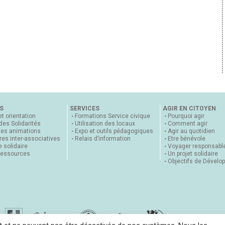
S
SERVICES
AGIR EN CITOYEN
et orientation
Formations Service civique
Pourquoi agir
 des Solidarités
Utilisation des locaux
Comment agir
nes animations
Expo et outils pédagogiques
Agir au quotidien
es inter-associatives
Relais d’information
Etre bénévole
 solidaire
Voyager responsabl
ressources
Un projet solidaire
Objectifs de Dévelo