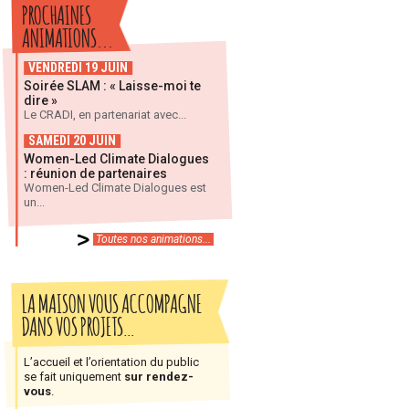
PROCHAINES
ANIMATIONS...
VENDREDI 19 JUIN
Soirée SLAM : « Laisse-moi te
dire »
Le CRADI, en partenariat avec...
SAMEDI 20 JUIN
Women-Led Climate Dialogues
: réunion de partenaires
Women-Led Climate Dialogues est
un...
Toutes nos animations...
LA MAISON VOUS ACCOMPAGNE
DANS VOS PROJETS…
L’accueil et l’orientation du public
se fait uniquement
sur rendez-
vous
.