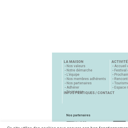
LA MAISON
ACTIVITÉ
Nos valeurs
Accueil 
Notre démarche
Festival
L’équipe
Prochai
Nos membres adhérents
Rencontr
Nos partenaires
Tourisme
Adhérer
Espace 
En images
INFOS PRATIQUES / CONTACT
Nos partenaires