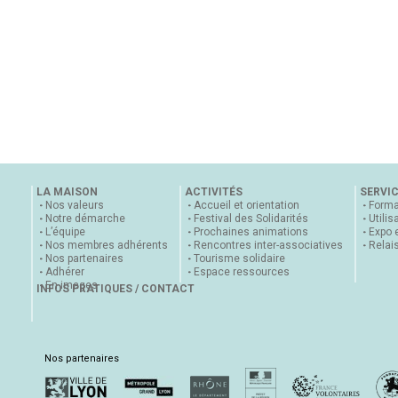
LA MAISON
ACTIVITÉS
SERVI
Nos valeurs
Accueil et orientation
Forma
Notre démarche
Festival des Solidarités
Utilis
L’équipe
Prochaines animations
Expo 
Nos membres adhérents
Rencontres inter-associatives
Relai
Nos partenaires
Tourisme solidaire
Adhérer
Espace ressources
En images
INFOS PRATIQUES / CONTACT
Nos partenaires