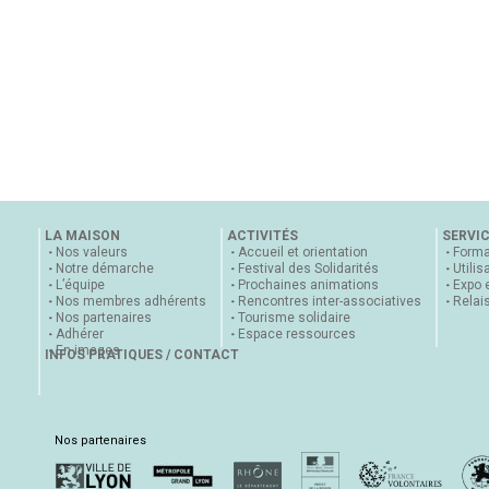
LA MAISON
ACTIVITÉS
SERVI
Nos valeurs
Accueil et orientation
Forma
Notre démarche
Festival des Solidarités
Utilis
L’équipe
Prochaines animations
Expo 
Nos membres adhérents
Rencontres inter-associatives
Relai
Nos partenaires
Tourisme solidaire
Adhérer
Espace ressources
En images
INFOS PRATIQUES / CONTACT
Nos partenaires