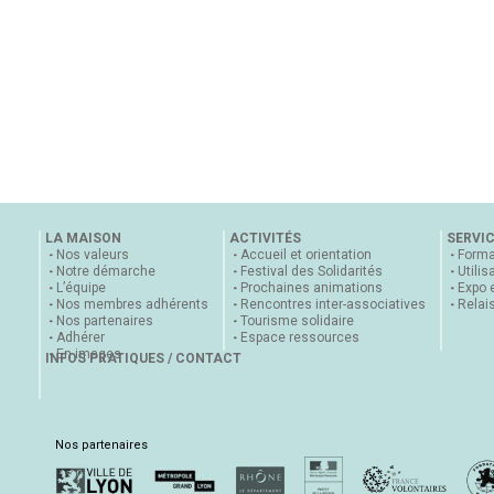
LA MAISON
ACTIVITÉS
SERVI
Nos valeurs
Accueil et orientation
Forma
Notre démarche
Festival des Solidarités
Utilis
L’équipe
Prochaines animations
Expo 
Nos membres adhérents
Rencontres inter-associatives
Relai
Nos partenaires
Tourisme solidaire
Adhérer
Espace ressources
En images
INFOS PRATIQUES / CONTACT
Nos partenaires