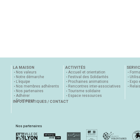
LA MAISON
ACTIVITÉS
SERVI
Nos valeurs
Accueil et orientation
Forma
Notre démarche
Festival des Solidarités
Utilis
L’équipe
Prochaines animations
Expo 
Nos membres adhérents
Rencontres inter-associatives
Relai
Nos partenaires
Tourisme solidaire
Adhérer
Espace ressources
En images
INFOS PRATIQUES / CONTACT
Nos partenaires