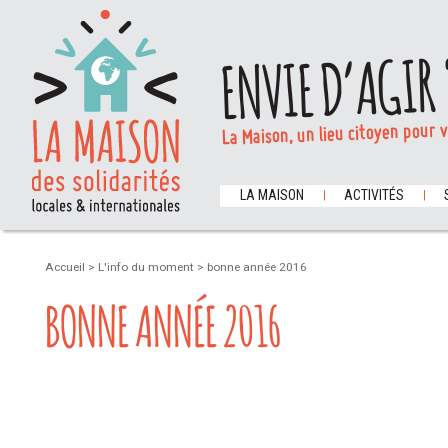
ENVIE D’AGIR 
La Maison, un lieu citoyen pour 
LA MAISON
ACTIVITÉS
Accueil
>
L'info du moment
>
bonne année 2016
BONNE ANNÉE 2016