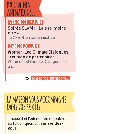
PROCHAINES
ANIMATIONS...
VENDREDI 19 JUIN
Soirée SLAM : « Laisse-moi te
dire »
Le CRADI, en partenariat avec...
SAMEDI 20 JUIN
Women-Led Climate Dialogues
: réunion de partenaires
Women-Led Climate Dialogues est
un...
Toutes nos animations...
LA MAISON VOUS ACCOMPAGNE
DANS VOS PROJETS…
L’accueil et l’orientation du public
se fait uniquement
sur rendez-
vous
.