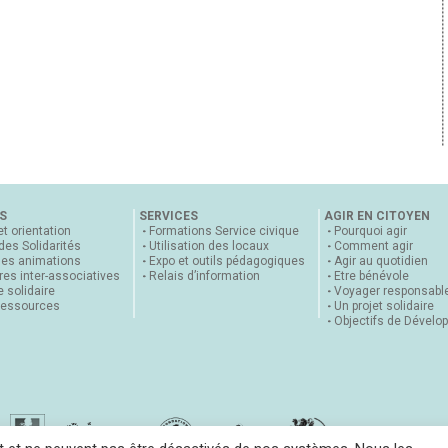
S
SERVICES
AGIR EN CITOYEN
et orientation
Formations Service civique
Pourquoi agir
 des Solidarités
Utilisation des locaux
Comment agir
nes animations
Expo et outils pédagogiques
Agir au quotidien
es inter-associatives
Relais d’information
Etre bénévole
 solidaire
Voyager responsabl
ressources
Un projet solidaire
Objectifs de Dévelo