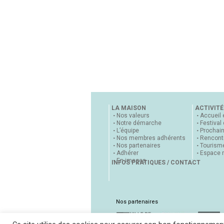
LA MAISON
ACTIVITÉ
Nos valeurs
Accueil 
Notre démarche
Festival
L’équipe
Prochai
Nos membres adhérents
Rencontr
Nos partenaires
Tourisme
Adhérer
Espace 
En images
INFOS PRATIQUES / CONTACT
Nos partenaires