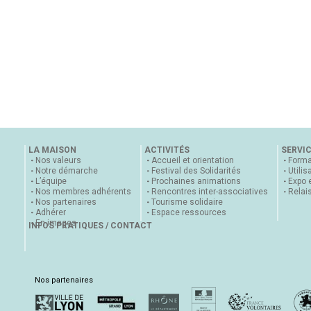
LA MAISON
ACTIVITÉS
SERVI
Nos valeurs
Accueil et orientation
Forma
Notre démarche
Festival des Solidarités
Utilis
L’équipe
Prochaines animations
Expo 
Nos membres adhérents
Rencontres inter-associatives
Relai
Nos partenaires
Tourisme solidaire
Adhérer
Espace ressources
En images
INFOS PRATIQUES / CONTACT
Nos partenaires