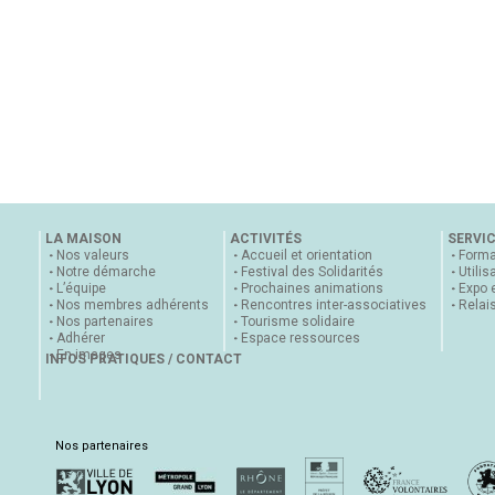
LA MAISON
ACTIVITÉS
SERVI
Nos valeurs
Accueil et orientation
Forma
Notre démarche
Festival des Solidarités
Utilis
L’équipe
Prochaines animations
Expo 
Nos membres adhérents
Rencontres inter-associatives
Relai
Nos partenaires
Tourisme solidaire
Adhérer
Espace ressources
En images
INFOS PRATIQUES / CONTACT
Nos partenaires