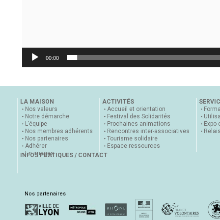
00:00
LA MAISON
ACTIVITÉS
SERVI
Nos valeurs
Accueil et orientation
Forma
Notre démarche
Festival des Solidarités
Utilis
L’équipe
Prochaines animations
Expo 
Nos membres adhérents
Rencontres inter-associatives
Relai
Nos partenaires
Tourisme solidaire
Adhérer
Espace ressources
En images
INFOS PRATIQUES / CONTACT
Nos partenaires