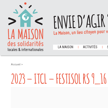
ENVIE D’AGIR 
La Maison, un lieu citoyen pour 
LA MAISON
ACTIVITÉS
Accueil
>
2023 – ITCL – FESTISOL RS 9_16
Lecteur
vidéo