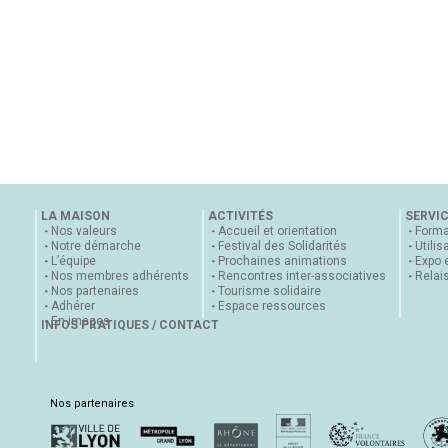
LA MAISON
ACTIVITÉS
SERVI
Nos valeurs
Accueil et orientation
Forma
Notre démarche
Festival des Solidarités
Utilis
L’équipe
Prochaines animations
Expo 
Nos membres adhérents
Rencontres inter-associatives
Relai
Nos partenaires
Tourisme solidaire
Adhérer
Espace ressources
En images
INFOS PRATIQUES / CONTACT
Nos partenaires