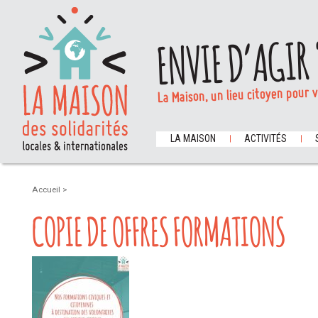
ENVIE D’AGIR 
La Maison, un lieu citoyen pour 
LA MAISON
ACTIVITÉS
Accueil
>
COPIE DE OFFRES FORMATIONS