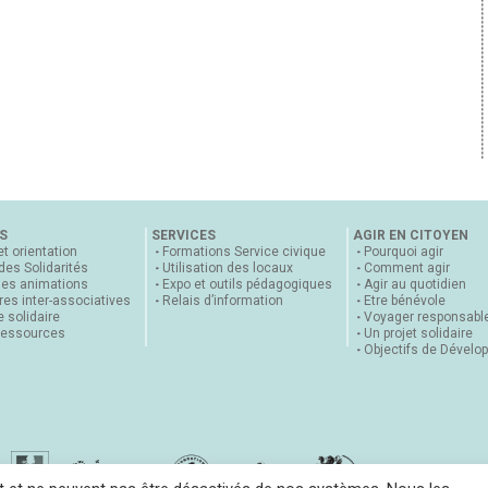
S
SERVICES
AGIR EN CITOYEN
et orientation
Formations Service civique
Pourquoi agir
 des Solidarités
Utilisation des locaux
Comment agir
nes animations
Expo et outils pédagogiques
Agir au quotidien
es inter-associatives
Relais d’information
Etre bénévole
 solidaire
Voyager responsabl
ressources
Un projet solidaire
Objectifs de Dévelo