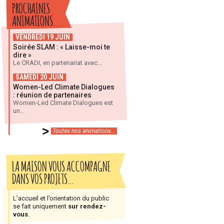
PROCHAINES
ANIMATIONS...
VENDREDI 19 JUIN
Soirée SLAM : « Laisse-moi te
dire »
Le CRADI, en partenariat avec...
SAMEDI 20 JUIN
Women-Led Climate Dialogues
: réunion de partenaires
Women-Led Climate Dialogues est
un...
Toutes nos animations...
LA MAISON VOUS ACCOMPAGNE
DANS VOS PROJETS…
L’accueil et l’orientation du public
se fait uniquement
sur rendez-
vous
.