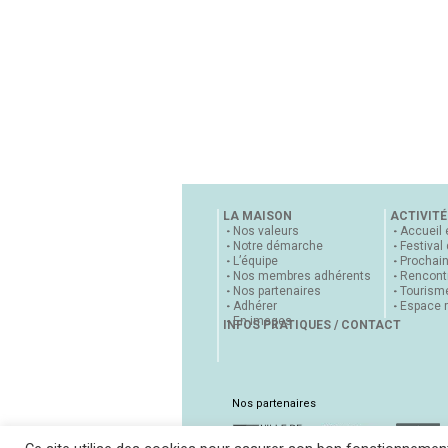
LA MAISON
ACTIVITÉ
Nos valeurs
Accueil 
Notre démarche
Festival
L’équipe
Prochai
Nos membres adhérents
Rencontr
Nos partenaires
Tourisme
Adhérer
Espace 
En images
INFOS PRATIQUES / CONTACT
Nos partenaires