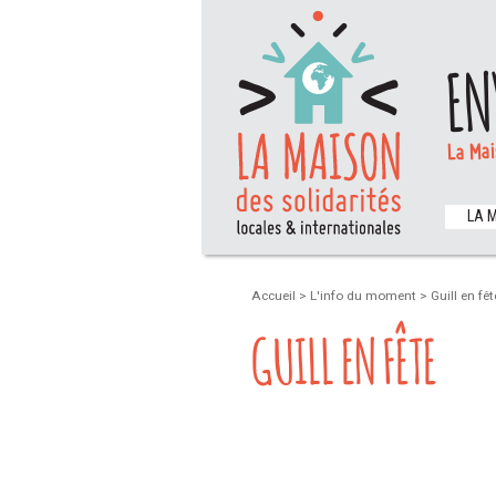
EN
La Mai
LA 
Accueil
>
L'info du moment
>
Guill en fêt
GUILL EN FÊTE