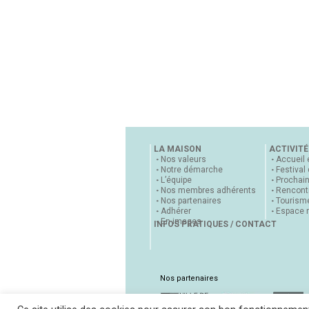
LA MAISON
ACTIVITÉ
Nos valeurs
Accueil 
Notre démarche
Festival
L’équipe
Prochai
Nos membres adhérents
Rencontr
Nos partenaires
Tourisme
Adhérer
Espace 
En images
INFOS PRATIQUES / CONTACT
Nos partenaires