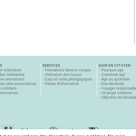
S
SERVICES
AGIR EN CITOYEN
et orientation
Formations Service civique
Pourquoi agir
 des Solidarités
Utilisation des locaux
Comment agir
nes animations
Expo et outils pédagogiques
Agir au quotidien
es inter-associatives
Relais d’information
Etre bénévole
 solidaire
Voyager responsabl
ressources
Un projet solidaire
Objectifs de Dévelo