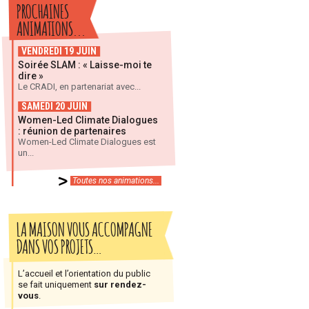
PROCHAINES
ANIMATIONS...
VENDREDI 19 JUIN
Soirée SLAM : « Laisse-moi te
dire »
Le CRADI, en partenariat avec...
SAMEDI 20 JUIN
Women-Led Climate Dialogues
: réunion de partenaires
Women-Led Climate Dialogues est
un...
Toutes nos animations...
LA MAISON VOUS ACCOMPAGNE
DANS VOS PROJETS…
L’accueil et l’orientation du public
se fait uniquement
sur rendez-
vous
.